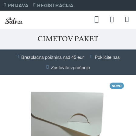
PRIJAVA
REGISTRACIJA
CIMETOV PAKET
Brezplačna poštnina nad 45 eur
Pokličite nas
Zastavite vprašanje
NOVO