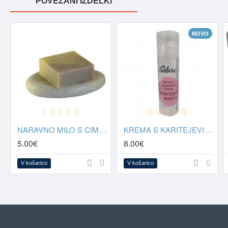
POVEZANI IZDELKI
NOVO
NARAVNO MILO S CIMETOM
KREMA S KARITEJEVIM MASLOM
5.00€
8.00€
V košarico
V košarico
OGLEDANO