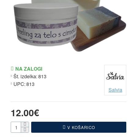
NA ZALOGI
Št. izdelka:
813
UPC:
813
Salvia
12.00€
V KOŠARICO