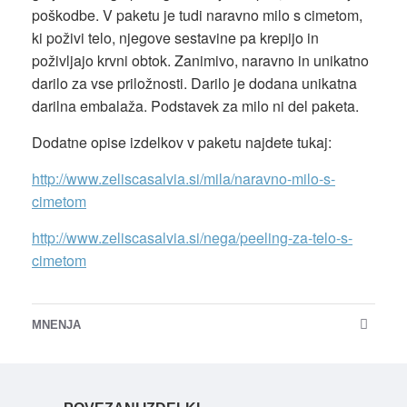
poškodbe. V paketu je tudi naravno milo s cimetom,
ki poživi telo, njegove sestavine pa krepijo in
poživljajo krvni obtok. Zanimivo, naravno in unikatno
darilo za vse priložnosti. Darilo je dodana unikatna
darilna embalaža. Podstavek za milo ni del paketa.
Dodatne opise izdelkov v paketu najdete tukaj:
http://www.zeliscasalvia.si/mila/naravno-milo-s-
cimetom
http://www.zeliscasalvia.si/nega/peeling-za-telo-s-
cimetom
MNENJA