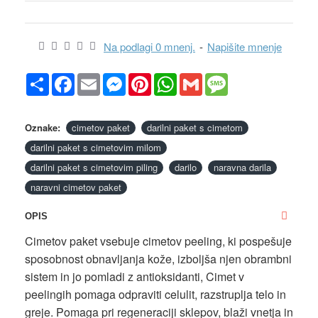
Na podlagi 0 mnenj.
-
Napišite mnenje
Share
Facebook
Email
Messenger
Pinterest
WhatsApp
Gmail
Message
Oznake:
cimetov paket
darilni paket s cimetom
darilni paket s cimetovim milom
darilni paket s cimetovim piling
darilo
naravna darila
naravni cimetov paket
OPIS
Cimetov paket vsebuje cimetov peeling, ki pospešuje
sposobnost obnavljanja kože, izboljša njen obrambni
sistem in jo pomladi z antioksidanti, Cimet v
peelingih pomaga odpraviti celulit, razstruplja telo in
greje. Pomaga pri regeneraciji sklepov, blaži vnetja in